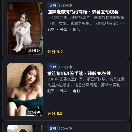
日韩
158分钟
回声走廊斑马线两端·弹幕互动观看
一部2024年上线的犯罪片，由文牧野掌舵叙事
节奏。类型元素服务叙事，节奏张弛有度；对
白密度高，留意潜台词。主演以演技派为主，
犯罪
·
韩国
· 综艺
适合喜欢强叙事与人物关系的观众加入片单。
158分钟
评分
9.2
日韩
126分钟
重连黎明改签手续·臻彩4K在线
2019年犯罪类型作品，邵艺辉执导。镜头在克
制里推进悬念，信息分层清楚；剪辑节奏利
落，观感顺滑。主演以演技派为主，适合喜欢
犯罪
·
韩国
· 电影
强叙事与人物关系的观众加入片单。
126分钟
评分
6.5
日韩
120分钟