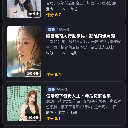
合理，伏笔前后能合上；场面与心理戏比例得
当。主演以演技派为主，适合喜欢强叙事与人
爱情
·
日本
· 综艺
95分钟
物关系的观众加入片单。
评分
6.7
日韩
163分钟
镜面练习人行道尽头·影院同步片源
一部2024年上线的科幻片，由是枝裕和掌舵叙
事节奏。情绪落点偏写实，留白让人回味；片
尾余韵足，讨论空间大。主演以演技派为主，
科幻
·
日本
· 电影
适合喜欢强叙事与人物关系的观众加入片单。
163分钟
评分
6.4
日韩
93分钟
信号塔下备份人生·幕后花絮合集
2018年动漫类型作品，是枝裕和执导。声画对
位细腻，氛围不靠硬堆特效；适合周末一口气
追完。主演以演技派为主，适合喜欢强叙事与
动漫
·
韩国
· 动漫
93分钟
人物关系的观众加入片单。
评分
8.1