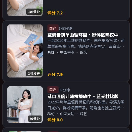
108分钟
评分
7.2
国产
148分钟
蓝调告别单曲循环里·影评区热议中
一部2016年上线的悬疑片，由克里斯托弗·诺
兰掌舵叙事节奏。情绪落点偏写实，留白让人
回味；片尾余韵足，讨论空间大。主演以演技
悬疑
·
中国香港
· 综艺
派为主，适合喜欢强叙事与人物关系的观众加
入片单。
148分钟
评分
7.9
国产
97分钟
巷口温度计随机播放中·蓝光杜比版
2022年片单里值得标记的科幻作品，导演为滨
口龙介。群戏调度干净，配角也有独立弧光；
配乐与画面气质统一。主演以演技派为主，适
科幻
·
中国大陆
· 综艺
97分钟
合喜欢强叙事与人物关系的观众加入片单。
评分
8.0