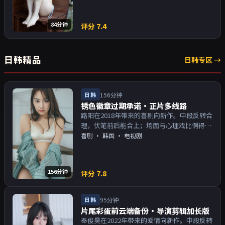
84分钟
评分
7.4
日韩精品
日韩专区 →
日韩
156分钟
锈色徽章过期承诺·正片多线路
路阳在2018年带来的喜剧向新作。中段反转合
理，伏笔前后能合上；场面与心理戏比例得
当。主演以演技派为主，适合喜欢强叙事与人
喜剧
·
韩国
· 电视剧
物关系的观众加入片单。
156分钟
评分
7.8
日韩
95分钟
片尾彩蛋前云端备份·导演剪辑加长版
奉俊昊在2022年带来的爱情向新作。中段反转