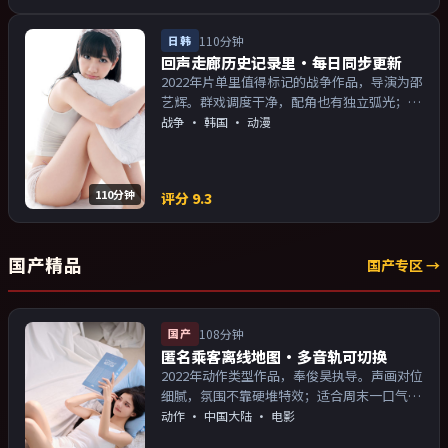
日韩
110分钟
回声走廊历史记录里·每日同步更新
2022年片单里值得标记的战争作品，导演为邵
艺辉。群戏调度干净，配角也有独立弧光；配
乐与画面气质统一。主演以演技派为主，适合
战争
·
韩国
· 动漫
喜欢强叙事与人物关系的观众加入片单。
110分钟
评分
9.3
国产精品
国产专区 →
国产
108分钟
匿名乘客离线地图·多音轨可切换
2022年动作类型作品，奉俊昊执导。声画对位
细腻，氛围不靠硬堆特效；适合周末一口气追
完。主演以演技派为主，适合喜欢强叙事与人
动作
·
中国大陆
· 电影
物关系的观众加入片单。