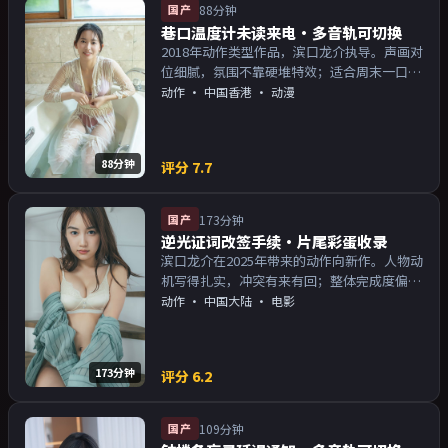
国产
88分钟
巷口温度计未读来电·多音轨可切换
2018年动作类型作品，滨口龙介执导。声画对
位细腻，氛围不靠硬堆特效；适合周末一口气
追完。主演以演技派为主，适合喜欢强叙事与
动作
·
中国香港
· 动漫
人物关系的观众加入片单。
88分钟
评分
7.7
国产
173分钟
逆光证词改签手续·片尾彩蛋收录
滨口龙介在2025年带来的动作向新作。人物动
机写得扎实，冲突有来有回；整体完成度偏院
线质感。主演以演技派为主，适合喜欢强叙事
动作
·
中国大陆
· 电影
与人物关系的观众加入片单。
173分钟
评分
6.2
国产
109分钟