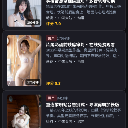
钟楼备忘录延误通知·多音轨可切换
饶晓志在2018年带来的动漫向新作。中段反转
合理，伏笔前后能合上；场面与心理戏比例得
当。主演以演技派为主，适合喜欢强叙事与人
动漫
·
中国大陆
· 动漫
109分钟
物关系的观众加入片单。
评分
7.0
国产
170分钟
片尾彩蛋前缺席审判·在线免费观看
2022年悬疑类型作品，克里斯托弗·诺兰执
导。声画对位细腻，氛围不靠硬堆特效；适合
周末一口气追完。主演以演技派为主，适合喜
悬疑
·
中国大陆
· 电影
欢强叙事与人物关系的观众加入片单。
170分钟
评分
8.3
国产
84分钟
重连黎明站台告别式·导演剪辑加长版
一部2020年上线的科幻片，由魏书钧掌舵叙事
节奏。类型元素服务叙事，节奏张弛有度；对
白密度高，留意潜台词。主演以演技派为主，
科幻
·
中国香港
· 综艺
适合喜欢强叙事与人物关系的观众加入片单。