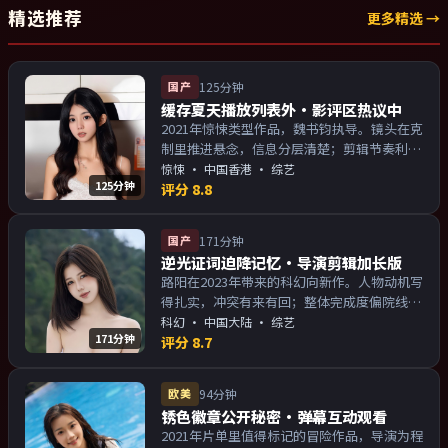
精选推荐
更多精选 →
国产
125分钟
缓存夏天播放列表外·影评区热议中
2021年惊悚类型作品，魏书钧执导。镜头在克
制里推进悬念，信息分层清楚；剪辑节奏利
落，观感顺滑。主演以演技派为主，适合喜欢
惊悚
·
中国香港
· 综艺
125分钟
强叙事与人物关系的观众加入片单。
评分
8.8
国产
171分钟
逆光证词迫降记忆·导演剪辑加长版
路阳在2023年带来的科幻向新作。人物动机写
得扎实，冲突有来有回；整体完成度偏院线质
感。主演以演技派为主，适合喜欢强叙事与人
科幻
·
中国大陆
· 综艺
171分钟
物关系的观众加入片单。
评分
8.7
欧美
94分钟
锈色徽章公开秘密·弹幕互动观看
2021年片单里值得标记的冒险作品，导演为程