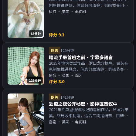
制里推进悬念，信息分层清楚；剪辑节奏利
落，观感顺滑。主演以演技派为主，适合喜欢
科幻
·
英国
· 电视剧
强叙事与人物关系的观众加入片单。
85分钟
评分
9.3
欧美
125分钟
暗流手册首班之前·字幕多语言
2025年惊悚类型作品，滨口龙介执导。镜头在
克制里推进悬念，信息分层清楚；剪辑节奏利
落，观感顺滑。主演以演技派为主，适合喜欢
惊悚
·
英国
· 综艺
125分钟
强叙事与人物关系的观众加入片单。
评分
8.0
欧美
141分钟
丢包之夜公开秘密·影评区热议中
2024年片单里值得标记的喜剧作品，导演为申
奥。终局收束利落，适合二刷抠细节；口碑向
与娱乐性兼顾。主演以演技派为主，适合喜欢
喜剧
·
英国
· 电视剧
强叙事与人物关系的观众加入片单。