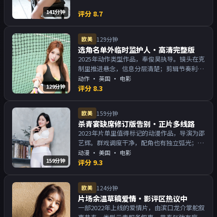
141分钟
评分
8.7
欧美
129分钟
选角名单外临时监护人·高清完整版
2025年动作类型作品，奉俊昊执导。镜头在克
制里推进悬念，信息分层清楚；剪辑节奏利
落，观感顺滑。主演以演技派为主，适合喜欢
动作
·
英国
· 电影
129分钟
强叙事与人物关系的观众加入片单。
评分
8.3
欧美
159分钟
杀青宴缺席修订版告别·正片多线路
2023年片单里值得标记的动漫作品，导演为邵
艺辉。群戏调度干净，配角也有独立弧光；配
乐与画面气质统一。主演以演技派为主，适合
动漫
·
美国
· 电影
159分钟
喜欢强叙事与人物关系的观众加入片单。
评分
9.3
欧美
124分钟
片场余温草稿爱情·影评区热议中
一部2022年上线的爱情片，由滨口龙介掌舵叙