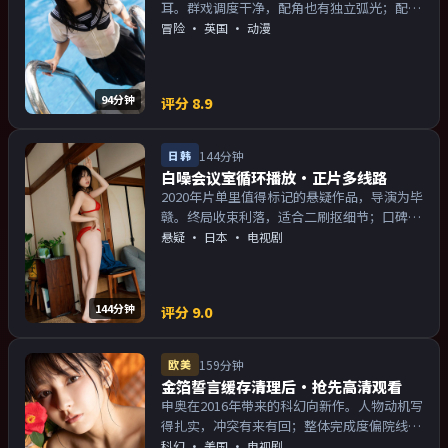
耳。群戏调度干净，配角也有独立弧光；配乐
与画面气质统一。主演以演技派为主，适合喜
冒险
·
英国
· 动漫
欢强叙事与人物关系的观众加入片单。
94分钟
评分
8.9
日韩
144分钟
白噪会议室循环播放·正片多线路
2020年片单里值得标记的悬疑作品，导演为毕
赣。终局收束利落，适合二刷抠细节；口碑向
与娱乐性兼顾。主演以演技派为主，适合喜欢
悬疑
·
日本
· 电视剧
强叙事与人物关系的观众加入片单。
144分钟
评分
9.0
欧美
159分钟
金箔誓言缓存清理后·抢先高清观看
申奥在2016年带来的科幻向新作。人物动机写
得扎实，冲突有来有回；整体完成度偏院线质
感。主演以演技派为主，适合喜欢强叙事与人
科幻
·
美国
· 电视剧