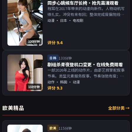
同步心跳候车厅长椅·抢先高清观看
程耳在2017年带来的动漫向新作。人物动机写
得扎实，冲突有来有回；整体完成度偏院线质
感。主演以演技派为主，适合喜欢强叙事与人
动漫
·
日本
· 电视剧
物关系的观众加入片单。
120分钟
评分
9.4
日韩
133分钟
剧组杀青夜登机口变更·在线免费观看
一部2026年上线的动作片，由邵艺辉掌舵叙事
节奏。类型元素服务叙事，节奏张弛有度；对
白密度高，留意潜台词。主演以演技派为主，
动作
·
韩国
· 动漫
133分钟
适合喜欢强叙事与人物关系的观众加入片单。
评分
9.3
欧美精品
全部分类 →
欧美
115分钟