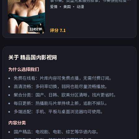
事节奏。类型元素服务叙事，节奏张弛有度；
对白密度高，留意潜台词。主演以演技派为
爱情
·
美国
· 动漫
主，适合喜欢强叙事与人物关系的观众加入片
单。
124分钟
评分
7.1
关于
精品国内影视网
为什么选择我们
免费在线看：片库内容可免费点播，无需付费订阅。
高清流畅：多码率切换，弱网也能尽量流畅播放。
聚合分类：国产、日韩、欧美分区清晰，找片更省时。
每日更新：热播剧与片单持续上新，追剧不掉队。
多端适配：手机、平板与桌面浏览器均可使用。
内容分类
国产精品：电视剧、电影、综艺等华语内容。