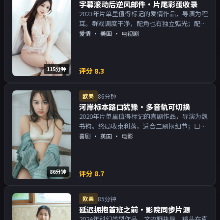
字幕滚动后逆风邮件·片尾彩蛋收录
2023年片单里值得标记的爱情作品，导演为程
耳。群戏调度干净，配角也有独立弧光；配乐
与画面气质统一。主演以演技派为主，适合喜
爱情
·
美国
· 电视剧
欢强叙事与人物关系的观众加入片单。
115分钟
评分
8.3
欧美
86分钟
河岸标本路口犹豫·多音轨可切换
2020年片单里值得标记的喜剧作品，导演为魏
书钧。终局收束利落，适合二刷抠细节；口碑
向与娱乐性兼顾。主演以演技派为主，适合喜
喜剧
·
英国
· 电影
欢强叙事与人物关系的观众加入片单。
86分钟
评分
8.7
欧美
85分钟
延迟拥抱首班之前·影院同步片源
2024年科幻类型作品，文牧野执导。镜头在克