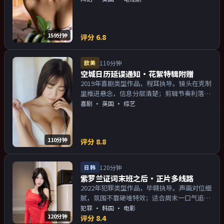
物关系的观众加入片单。
159分钟
评分
6.8
欧美
110分钟
空城日历延误通知·花絮特辑附赠
2019年喜剧类型作品，程耳执导。镜头在克制
里推进悬念，信息分层清楚；剪辑节奏利落，
观感顺滑。主演以演技派为主，适合喜欢强叙
喜剧
·
英国
· 综艺
事与人物关系的观众加入片单。
110分钟
评分
8.8
日韩
120分钟
紫罗兰证词末班之后·正片多线路
2022年犯罪类型作品，毕赣执导。声画对位细
腻，氛围不靠硬堆特效；适合周末一口气追
完。主演以演技派为主，适合喜欢强叙事与人
犯罪
·
韩国
· 电影
120分钟
物关系的观众加入片单。
评分
8.4